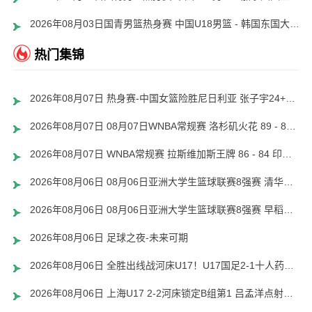
2026年08月03日国青男篮热身赛 中国U18男篮 - 韩国东国大学 全场录像
热门集锦
2026年08月07日 热身赛-中国女篮险胜尼日利亚 张子宇24+11 杨舒予12+6
2026年08月07日 08月07日WNBA常规赛 洛杉矶火花 89 - 82 明尼苏达山猫 全场集锦
2026年08月07日 WNBA常规赛 拉斯维加斯王牌 86 - 84 印第安纳狂热 全场集锦
2026年08月06日 08月06日亚洲大学生篮球联赛8强赛 清华大学 85 - 81 菲律宾大学 集锦
2026年08月06日 08月06日亚洲大学生篮球联赛8强赛 早稻田大学 78 - 71 高丽大学 集锦
2026年08月06日 足球之夜-未来可期
2026年08月06日 全胜出线战河床U17！U17国足2-1十人药厂U17 赵松源登场1分钟传射
2026年08月06日 上海U17 2-2河床锁定B组第1 吕孟洋点射阿布力米破门 将战A组第2