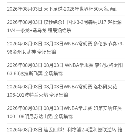
2026年08月03日 天下足球-2026年世界杯50大名场面
2026年08月03日 读秒绝杀！国少3-2阿森纳U17 赵松源
1V4一条龙+造乌龙 程晟涵绝杀
2026年08月03日 08月03日WNBA常规赛 多伦多节奏79-
96金州女武神 全场集锦
2026年08月03日 08月03日 WNBA常规赛 康涅狄格太阳
63-83达拉斯飞翼 全场集锦
2026年08月03日 08月03日WNBA常规赛 洛杉矶火花
106-101波特兰火焰 全场集锦
2026年08月03日 08月03日WNBA常规赛 印第安纳狂热
100-108明尼苏达山猫 全场集锦
2026年08月03日 连丢四球！利物浦2-4遭利兹联逆转 维