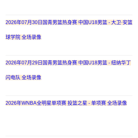
2026年07月30日国青男篮热身赛 中国U18男篮 - 大卫·安篮
球学院 全场录像
2026年07月29日国青男篮热身赛 中国U18男篮 - 纽纳华丁
闪电队 全场录像
2026年WNBA全明星单项赛 投篮之星 - 单项赛 全场录像