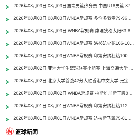
2026年08月03日 08月03日国青男篮热身赛 中国U18男篮 87 - 73 韩国东国大学 集锦
2026年08月03日 08月03日WNBA常规赛 多伦多节奏79-96金州女武神 全场集锦
2026年08月03日 08月03日 WNBA常规赛 康涅狄格太阳63-83达拉斯飞翼 全场集锦
2026年08月03日 08月03日WNBA常规赛 洛杉矶火花106-101波特兰火焰 全场集锦
2026年08月03日 08月03日WNBA常规赛 印第安纳狂热100-108明尼苏达山猫 全场集锦
2026年08月02日 亚洲大学生篮球联赛小组赛 上海交通大学 61 - 53 蒙古国立大学 集锦
2026年08月02日 北京大学首战42分大胜香港中文大学 张宝文昂萨尔均砍下16分
2026年08月02日 08月02日 WNBA常规赛 拉斯维加斯王牌83-84芝加哥天空 全场集锦
2026年08月01日 08月01日WNBA常规赛 印第安纳狂热112-98波特兰火焰 全场集锦
2026年08月01日 08月01日WNBA常规赛 达拉斯飞翼75-81华盛顿神秘人 全场集锦
篮球新闻