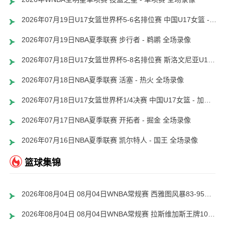
2026年07月19日U17女篮世界杯5-6名排位赛 中国U17女篮 - 新西兰U17女篮 全场录像
2026年07月19日NBA夏季联赛 步行者 - 鹈鹕 全场录像
2026年07月18日U17女篮世界杯5-8名排位赛 斯洛文尼亚U17女篮 - 中国U17女篮 全场录像
2026年07月18日NBA夏季联赛 活塞 - 热火 全场录像
2026年07月18日U17女篮世界杯1/4决赛 中国U17女篮 - 加拿大U17女篮 录像
2026年07月17日NBA夏季联赛 开拓者 - 掘金 全场录像
2026年07月16日NBA夏季联赛 凯尔特人 - 国王 全场录像
篮球集锦
2026年08月04日 08月04日WNBA常规赛 西雅图风暴83-95纽约自由人 全场集锦
2026年08月04日 08月04日WNBA常规赛 拉斯维加斯王牌109-87亚特兰大梦想 全场集锦