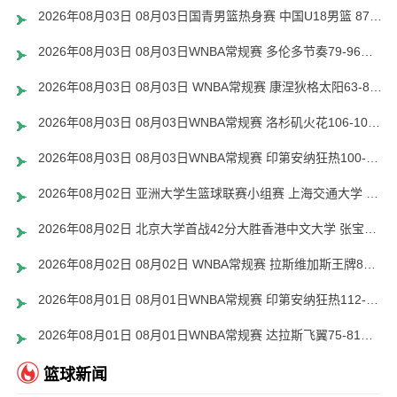
2026年08月03日 08月03日国青男篮热身赛 中国U18男篮 87 - 73 韩国东国大学 集锦
2026年08月03日 08月03日WNBA常规赛 多伦多节奏79-96金州女武神 全场集锦
2026年08月03日 08月03日 WNBA常规赛 康涅狄格太阳63-83达拉斯飞翼 全场集锦
2026年08月03日 08月03日WNBA常规赛 洛杉矶火花106-101波特兰火焰 全场集锦
2026年08月03日 08月03日WNBA常规赛 印第安纳狂热100-108明尼苏达山猫 全场集锦
2026年08月02日 亚洲大学生篮球联赛小组赛 上海交通大学 61 - 53 蒙古国立大学 集锦
2026年08月02日 北京大学首战42分大胜香港中文大学 张宝文昂萨尔均砍下16分
2026年08月02日 08月02日 WNBA常规赛 拉斯维加斯王牌83-84芝加哥天空 全场集锦
2026年08月01日 08月01日WNBA常规赛 印第安纳狂热112-98波特兰火焰 全场集锦
2026年08月01日 08月01日WNBA常规赛 达拉斯飞翼75-81华盛顿神秘人 全场集锦
篮球新闻