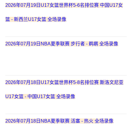
2026年07月19日U17女篮世界杯5-6名排位赛 中国U17女
篮 - 新西兰U17女篮 全场录像
2026年07月19日NBA夏季联赛 步行者 - 鹈鹕 全场录像
2026年07月18日U17女篮世界杯5-8名排位赛 斯洛文尼亚
U17女篮 - 中国U17女篮 全场录像
2026年07月18日NBA夏季联赛 活塞 - 热火 全场录像