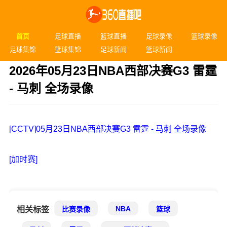
首页
足球直播
篮球直播
足球录像
篮球录像
足球集锦
篮球集锦
足球新闻
篮球新闻
2026年05月23日NBA西部决赛G3 雷霆
- 马刺 全场录像
发布时间：2026年05月23日 10:34
[CCTV]05月23日NBA西部决赛G3 雷霆 - 马刺 全场录像
[加时赛]
NBA
相关标签
比赛录像
篮球