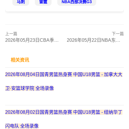
马刺
雷霆
NBA西部决赛G3
上一篇
下一篇
2026年05月23日CBA季后赛半决赛G4 深圳 - 广厦 全场录像
2026年05月22日NBA东部决赛G2 骑士 - 尼克斯 全场录像
相关资讯
2026年08月04日国青男篮热身赛 中国U18男篮 - 加拿大大
卫·安篮球学院 全场录像
2026年08月02日国青男篮热身赛 中国U18男篮 - 纽纳华丁
闪电队 全场录像