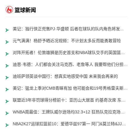
篮球新闻
美记：独行侠正兜售PJ·华盛顿 后者在球队的队内角色将发生变化
元气满满！杨舒予晒近况视频：不计划太多反而能勇敢冒险
对阵开拓者！伦敦雄狮是历史首支和NBA球队交手的英国篮球俱乐部
迪恩·韦德：人们都会关注马克西、老詹等人 我要帮他们分担压力
迪班萨领英谈中国行：想真实地感受中国 未来我会再来的
美记：猛龙上季对CMB青睐有加 他可能会和19号秀格雷夫斯携手出战
联盟近3年非罚球得分榜前十：亚历山大居首 约基奇次席 东契奇第6
WNBA周最佳：王牌队威尔逊场均32.3+12 狂热队克拉克场均25.7+9
NBA2K27运球扣篮前10：爱德华兹97第一 阿门&莫兰特&JJ96 布朗94