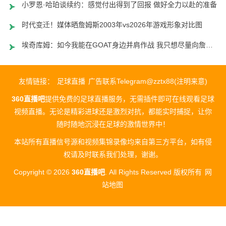
小罗恩·哈珀谈续约：感觉付出得到了回报 做好全力以赴的准备
时代变迁！媒体晒詹姆斯2003年vs2026年游戏形象对比图
埃奇库姆：如今我能在GOAT身边并肩作战 我只想尽量向詹姆斯学习
友情链接：
足球直播
广告联系Telegram@zztx88(注明来意)
360直播吧
提供免费的足球直播服务，无需插件即可在线观看足球
视频直播。无论是精彩进球还是激烈对抗，都能实时捕捉，让你
随时随地沉浸在足球的激情世界中！
本站所有直播信号源和视频集锦录像均来自第三方平台，如有侵
权请及时联系我们处理，谢谢。
Copyright © 2026
360直播吧
. All Rights Reserved 版权所有
网
站地图