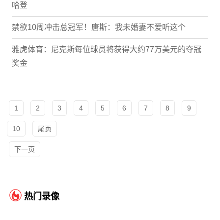
哈登
禁欲10周冲击总冠军！唐斯：我未婚妻不爱听这个
雅虎体育：尼克斯每位球员将获得大约77万美元的夺冠
奖金
1
2
3
4
5
6
7
8
9
10
尾页
下一页
热门录像