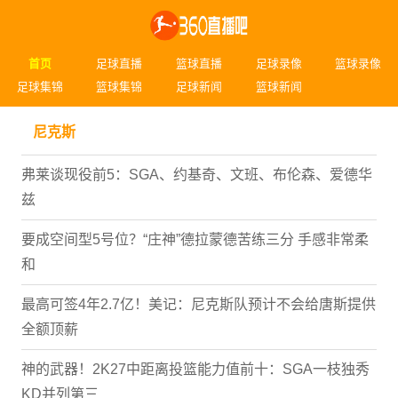
首页
足球直播
篮球直播
足球录像
篮球录像
足球集锦
篮球集锦
足球新闻
篮球新闻
尼克斯
弗莱谈现役前5：SGA、约基奇、文班、布伦森、爱德华
兹
要成空间型5号位？“庄神”德拉蒙德苦练三分 手感非常柔
和
最高可签4年2.7亿！美记：尼克斯队预计不会给唐斯提供
全额顶薪
神的武器！2K27中距离投篮能力值前十：SGA一枝独秀
KD并列第三