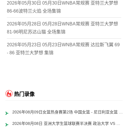
2026年05月30日 05月30日WNBA常规赛 亚特兰大梦想
86-66波特兰火焰 全场集锦
2026年05月28日 05月28日WNBA常规赛 亚特兰大梦想
81-96明尼苏达山猫 全场集锦
2026年05月23日 05月23日WNBA常规赛 达拉斯飞翼 69
- 86 亚特兰大梦想 集锦
热门录像
2026年08月09日女篮热身赛第2场 中国女篮 - 尼日利亚女篮 全场录像
2026年08月08日 亚洲大学生篮球联赛半决赛 政治大学 VS 早稻田大学 全场录像