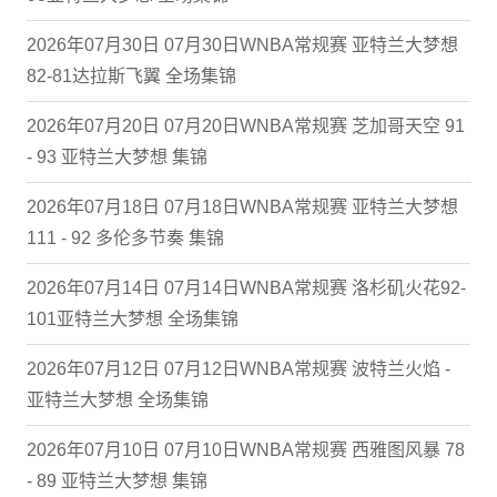
2026年07月30日 07月30日WNBA常规赛 亚特兰大梦想
82-81达拉斯飞翼 全场集锦
2026年07月20日 07月20日WNBA常规赛 芝加哥天空 91
- 93 亚特兰大梦想 集锦
2026年07月18日 07月18日WNBA常规赛 亚特兰大梦想
111 - 92 多伦多节奏 集锦
2026年07月14日 07月14日WNBA常规赛 洛杉矶火花92-
101亚特兰大梦想 全场集锦
2026年07月12日 07月12日WNBA常规赛 波特兰火焰 -
亚特兰大梦想 全场集锦
2026年07月10日 07月10日WNBA常规赛 西雅图风暴 78
- 89 亚特兰大梦想 集锦