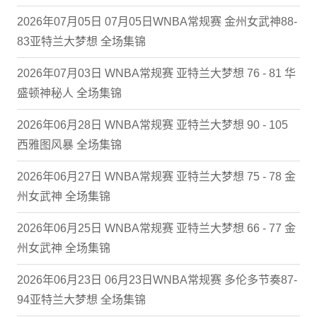
2026年07月05日 07月05日WNBA常规赛 金州女武神88-
83亚特兰大梦想 全场集锦
2026年07月03日 WNBA常规赛 亚特兰大梦想 76 - 81 华
盛顿神秘人 全场集锦
2026年06月28日 WNBA常规赛 亚特兰大梦想 90 - 105
西雅图风暴 全场集锦
2026年06月27日 WNBA常规赛 亚特兰大梦想 75 - 78 金
州女武神 全场集锦
2026年06月25日 WNBA常规赛 亚特兰大梦想 66 - 77 金
州女武神 全场集锦
2026年06月23日 06月23日WNBA常规赛 多伦多节奏87-
94亚特兰大梦想 全场集锦