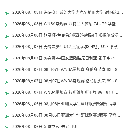
2026年08月08日 进决赛！政治大学力克早稻田大学 谢昀达26+6 波波卡22+15+7
2026年08月08日 WNBA常规赛 亚特兰大梦想 74 - 79 华盛顿神秘人 全场集锦
2026年08月08日 联赛杯-兰克希尔精彩勾射破门 米德尔斯堡1-0雷克瑟姆
2026年08月07日 无缘决赛！U17上海点球3-4枪手U17 李秋甫、李文博失点王启戎扑点
2026年08月07日 热身赛-中国女篮险胜尼日利亚 张子宇24+11 杨舒予12+6
2026年08月07日 08月07日WNBA常规赛 多伦多节奏 83 - 97 波特兰火焰 集锦
2026年08月07日 08月07日WNBA常规赛 洛杉矶火花 89 - 82 明尼苏达山猫 全场集锦
2026年08月07日 WNBA常规赛 拉斯维加斯王牌 86 - 84 印第安纳狂热 全场集锦
2026年08月06日 08月06日亚洲大学生篮球联赛8强赛 清华大学 85 - 81 菲律宾大学 集锦
2026年08月06日 08月06日亚洲大学生篮球联赛8强赛 早稻田大学 78 - 71 高丽大学 集锦
2026年08月06日 足球之夜-未来可期