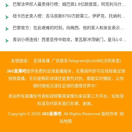
巴黎法甲挖人最贵排行榜：姆巴佩1.8亿欧居首，阿克利乌什位居第2
纽卡历史卖人榜：吉马良斯8750万欧第三，伊萨克、托纳利前二
巴黎官方：在此艰难的时刻，向梅西、他的家人和亲友表示全力支持
青训小将连线！西里亚传中助攻，里瓦斯冲顶破门，皇马1-0领先
友情链接：
足球直播
广告联系Telegram@zztx88(注明来意)
360直播吧
提供免费的足球直播服务，无需插件即可在线观看足球
视频直播。无论是精彩进球还是激烈对抗，都能实时捕捉，让你
随时随地沉浸在足球的激情世界中！
本站所有直播信号源和视频集锦录像均来自第三方平台，如有侵
权请及时联系我们处理，谢谢。
Copyright © 2026
360直播吧
. All Rights Reserved 版权所有
网
站地图