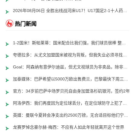
2026年08月06日 全胜出线战河床U17！U17国足2-1十人药厂U17 赵松源登场1分钟传射
热门新闻
1-2国米！斯帕莱蒂：国米配合比我们强，我们球员很棒 整体是关键
夸德拉多：从尤文加盟国米被视为背叛，但我失业必须寻找其他选择
Goal：阿森纳有意伊尔迪兹，但尤文视球员为非卖品，除非天价购买
加泰媒体：巴萨希望以5000万欧出售费兰，巴黎最快下周三前官宣
官方：34岁前巴萨中场罗贝托自由身加盟洛杉矶银河，签约2年
阿洛伊西：我们再度因为定位球丢分，在定位球防守上犯了一些错误
英媒：曼联今夏转会净支出约2500万镑，无合适目标他们宁愿等待
龙赛罗悼念豪尔赫·梅西：不应有人如此年轻就离开这个世界