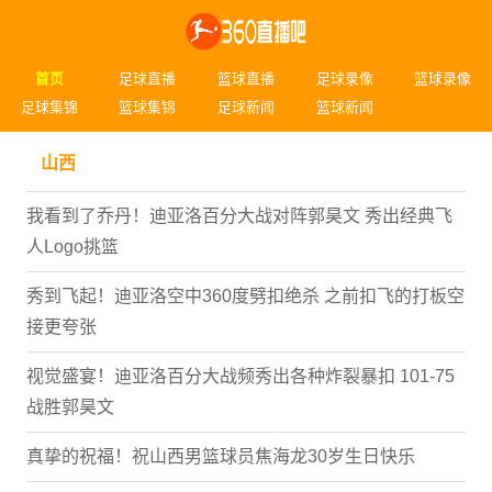
首页
足球直播
篮球直播
足球录像
篮球录像
足球集锦
篮球集锦
足球新闻
篮球新闻
山西
我看到了乔丹！迪亚洛百分大战对阵郭昊文 秀出经典飞
人Logo挑篮
秀到飞起！迪亚洛空中360度劈扣绝杀 之前扣飞的打板空
接更夸张
视觉盛宴！迪亚洛百分大战频秀出各种炸裂暴扣 101-75
战胜郭昊文
真挚的祝福！祝山西男篮球员焦海龙30岁生日快乐