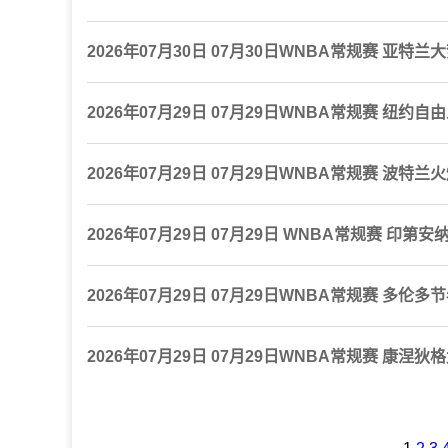
2026年07月30日 07月30日WNBA常规赛 亚特兰
2026年07月29日 07月29日WNBA常规赛 纽约自
2026年07月29日 07月29日WNBA常规赛 波特兰
2026年07月29日 07月29日 WNBA常规赛 印第
2026年07月29日 07月29日WNBA常规赛 多伦多
2026年07月29日 07月29日WNBA常规赛 康涅狄