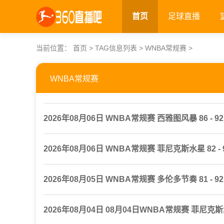
首页
足球直播
当前位置：
首页
> TAG信息列表 > WNBA常规赛 >
WNBA常规赛
2026年08月06日 WNBA常规赛 西雅图风暴 86 - 
2026年08月06日 WNBA常规赛 菲尼克斯水星 82 
2026年08月05日 WNBA常规赛 多伦多节奏 81 - 
2026年08月04日 08月04日WNBA常规赛 菲尼克