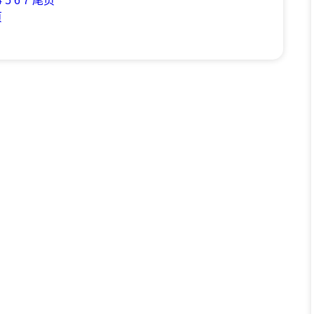
4
5
6
7
尾页
页