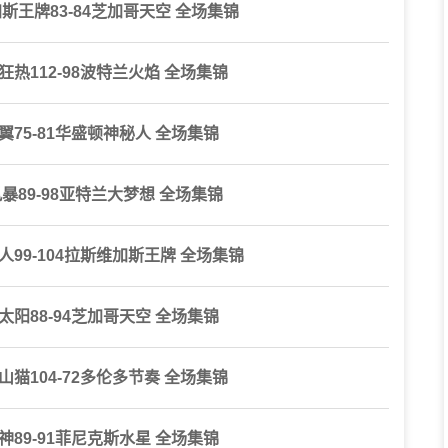
维加斯王牌83-84芝加哥天空 全场集锦
纳狂热112-98波特兰火焰 全场集锦
飞翼75-81华盛顿神秘人 全场集锦
图风暴89-98亚特兰大梦想 全场集锦
由人99-104拉斯维加斯王牌 全场集锦
格太阳88-94芝加哥天空 全场集锦
达山猫104-72多伦多节奏 全场集锦
武神89-91菲尼克斯水星 全场集锦