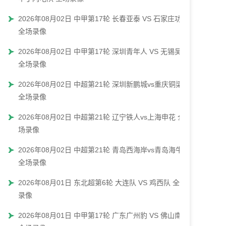
2026年08月02日 中甲第17轮 长春亚泰 VS 石家庄功夫
全场录像
2026年08月02日 中甲第17轮 深圳青年人 VS 无锡吴钩
全场录像
2026年08月02日 中超第21轮 深圳新鹏城vs重庆铜梁龙
全场录像
2026年08月02日 中超第21轮 辽宁铁人vs上海申花 全
场录像
2026年08月02日 中超第21轮 青岛西海岸vs青岛海牛
全场录像
2026年08月01日 东北超第6轮 大连队 VS 鸡西队 全场
录像
2026年08月01日 中甲第17轮 广东广州豹 VS 佛山南狮