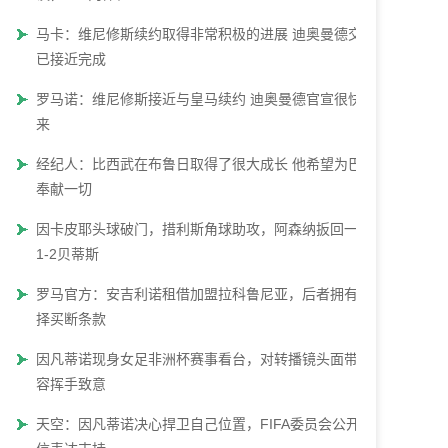
马卡：维尼修斯续约取得非常积极的进展 迪奥曼德交易
已接近完成
罗马诺：维尼修斯接近与皇马续约 迪奥曼德官宣很快到
来
经纪人：比西武在布鲁日取得了很大成长 他希望为巴萨
奉献一切
因卡皮耶头球破门，措利斯角球助攻，阿森纳扳回一球
1-2贝蒂斯
罗马官方：安吉利诺租借加盟拉科鲁尼亚，后者拥有选
择买断条款
因凡蒂诺现身女足非洲杯赛事看台，对转播镜头面带笑
容挥手致意
天空：因凡蒂诺决心捍卫自己位置，FIFA委员会公开致