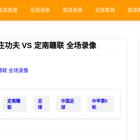
篮球直播
足球录像
篮球录像
足球集锦
篮球
家庄功夫 VS 定南赣联 全场录像
南赣联 全场录像
定南赣
足
中国足
中甲第5
联
球
球
轮