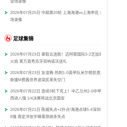
全场录像
2026年07月25日 中超第20轮 上海海港vs上海申花 全
场录像
足球集锦
2026年07月23日 豪取五连胜！迈阿密国际3-2芝加哥
火焰 莱万首秀苏牙双响诺沃送礼
2026年07月23日 友谊赛-热刺1-0英甲队米尔顿凯恩斯
新援M费轰世界波梁民革失空门
2026年07月22日 连续3轮下克上！中乙兰州2-0中甲陕
西进八强 1/4决赛将战北京国安
2026年07月21日 陈威失点+2扑点!海港点球5-4深圳进
8强 周定洋张宇峰莱昂纳多失点