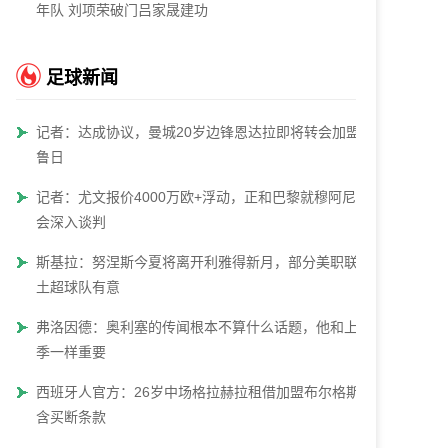
年队 刘项荣破门吕家晟建功
足球新闻
记者：达成协议，曼城20岁边锋恩达拉即将转会加盟布
鲁日
记者：尤文报价4000万欧+浮动，正和巴黎就穆阿尼转
会深入谈判
斯基拉：努涅斯今夏将离开利雅得新月，部分美职联和
土超球队有意
弗洛因德：奥利塞的传闻根本不算什么话题，他和上赛
季一样重要
西班牙人官方：26岁中场格拉赫拉租借加盟布尔格斯，
含买断条款