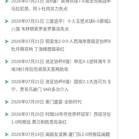
2026年07月21日 进8强！英博点球7-6淘汰河南战申花
马拉尼昂、阿卜杜肉苏力失点
2026年07月21日 三度追平！十人玉昆点球6-5蓉城进
八强 韦林顿索罗金罗慕洛失点
2026年07月21日 铜梁龙2-0十人西海岸晋级足协杯8强
杜月徵双响 丁海峰蹬踏染红
2026年07月21日 进足协杯8强！申花4-1逆转海牛 阿苏
埃3射1传后伤退高天意两助攻
2026年07月21日 进足协杯8强！国安2-1大连可为 张玉
宁、贾非凡破门 VAR多次介入
2026年07月20日 豪门盛宴-全新时代
2026年07月20日 时隔16年夺世界杯冠军！西班牙加时
1-0阿根廷 费兰制胜恩佐染红
2026年07月19日 闽超友谊赛-厦门队2-0阿根廷闽籍青