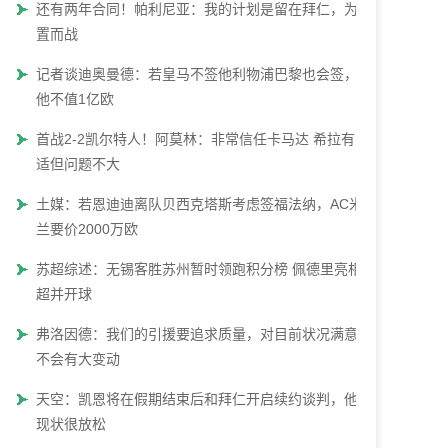
还有两年合同！帕利尼亚：我的计划是留在拜仁，为位
置而战
记者谈迪奥曼德：若皇马不签他利物浦巴黎也会签，但
他不值1亿欧
首战2-2凯尔特人！阿莫林：非常信任卡马达 希拉有不
适但问题不大
土媒：若恩迪迪离队贝西克塔斯考虑签福法纳，AC米
兰要价2000万欧
苏超综述：无锡客胜苏州暂时领跑积分榜 佩德里亮相苏
超并开球
弗洛因德：我们的引援要追求质量，对目前状况满意&
不会有大变动
天空：凯恩将在假期结束后和拜仁开启续约谈判，他对
现状很放松