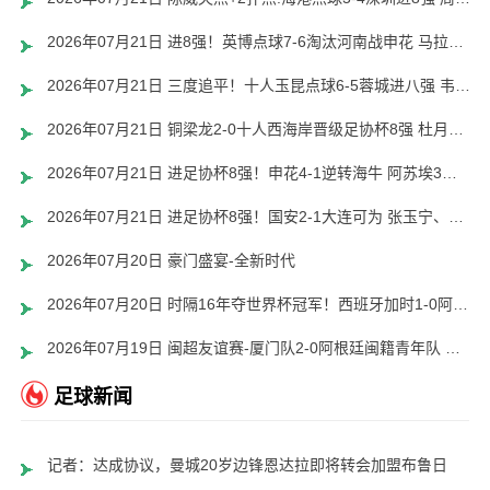
2026年07月21日 进8强！英博点球7-6淘汰河南战申花 马拉尼昂、阿卜杜肉苏力失点
2026年07月21日 三度追平！十人玉昆点球6-5蓉城进八强 韦林顿索罗金罗慕洛失点
2026年07月21日 铜梁龙2-0十人西海岸晋级足协杯8强 杜月徵双响 丁海峰蹬踏染红
2026年07月21日 进足协杯8强！申花4-1逆转海牛 阿苏埃3射1传后伤退高天意两助攻
2026年07月21日 进足协杯8强！国安2-1大连可为 张玉宁、贾非凡破门 VAR多次介入
2026年07月20日 豪门盛宴-全新时代
2026年07月20日 时隔16年夺世界杯冠军！西班牙加时1-0阿根廷 费兰制胜恩佐染红
2026年07月19日 闽超友谊赛-厦门队2-0阿根廷闽籍青年队 刘项荣破门吕家晟建功
足球新闻
记者：达成协议，曼城20岁边锋恩达拉即将转会加盟布鲁日