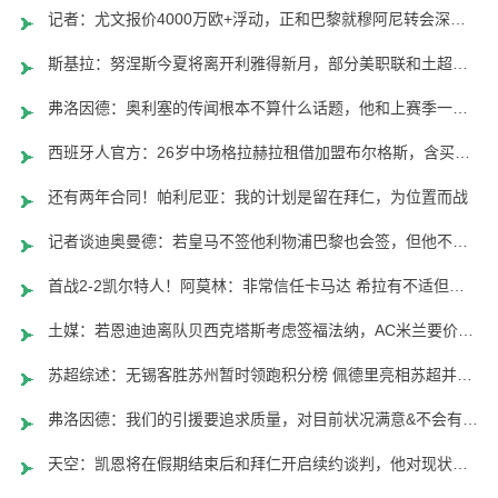
记者：尤文报价4000万欧+浮动，正和巴黎就穆阿尼转会深入谈判
斯基拉：努涅斯今夏将离开利雅得新月，部分美职联和土超球队有意
弗洛因德：奥利塞的传闻根本不算什么话题，他和上赛季一样重要
西班牙人官方：26岁中场格拉赫拉租借加盟布尔格斯，含买断条款
还有两年合同！帕利尼亚：我的计划是留在拜仁，为位置而战
记者谈迪奥曼德：若皇马不签他利物浦巴黎也会签，但他不值1亿欧
首战2-2凯尔特人！阿莫林：非常信任卡马达 希拉有不适但问题不大
土媒：若恩迪迪离队贝西克塔斯考虑签福法纳，AC米兰要价2000万欧
苏超综述：无锡客胜苏州暂时领跑积分榜 佩德里亮相苏超并开球
弗洛因德：我们的引援要追求质量，对目前状况满意&不会有大变动
天空：凯恩将在假期结束后和拜仁开启续约谈判，他对现状很放松