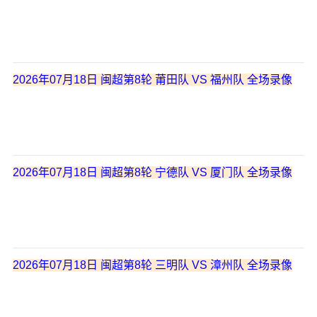
2026年07月18日 闽超第8轮 莆田队 VS 福州队 全场录像
2026年07月18日 闽超第8轮 宁德队 VS 厦门队 全场录像
2026年07月18日 闽超第8轮 三明队 VS 漳州队 全场录像