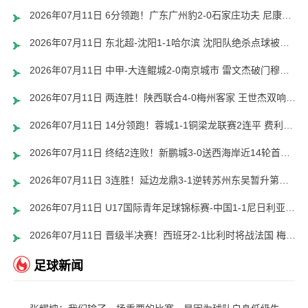
2026年07月11日 6分领跑！广东广州豹2-0石家庄功夫 尼康侯煜相互传射建功
2026年07月11日 东北超-沈阳1-1哈尔滨 沈阳队绝杀点球被扑出
2026年07月11日 中甲-大连鲲城2-0南京城市 雷文杰破门穆谢奎建功南京近4轮仅1胜
2026年07月11日 两连胜！陕西联合4-0梅州客家 王世杰双响塞尔马尼建功梅州仍垫底
2026年07月11日 14分领跑！蓉城1-1铜梁龙联赛2连平 费利佩破门+中框迪马塔救主
2026年07月11日 终结2连败！新鹏城3-0送西海岸近14轮首败 姚均晟、杨一鸣破门
2026年07月11日 3连胜！延边龙鼎3-1逆转苏州东吴暂升第二 福布斯双响乔瓦尼破门
2026年07月11日 U17国际青年足球锦标赛-中国1-1尼日利亚位列第二 张君豪爆射破门
2026年07月11日 晋级半决赛！西班牙2-1比利时将战法国 梅里诺替补绝杀拉门斯送礼
足球新闻