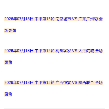
2026年07月18日 中甲第15轮 南京城市 VS 广东广州豹 全
场录像
2026年07月18日 中甲第15轮 梅州客家 VS 大连鲲城 全场
录像
2026年07月18日 中甲第15轮 广西恒宸 VS 陕西联合 全场
录像