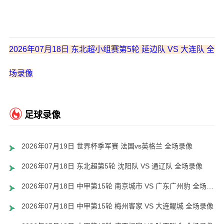
2026年07月18日 东北超小组赛第5轮 延边队 VS 大连队 全
场录像
足球录像
2026年07月19日 世界杯季军赛 法国vs英格兰 全场录像
2026年07月18日 东北超第5轮 沈阳队 VS 通辽队 全场录像
2026年07月18日 中甲第15轮 南京城市 VS 广东广州豹 全场录像
2026年07月18日 中甲第15轮 梅州客家 VS 大连鲲城 全场录像