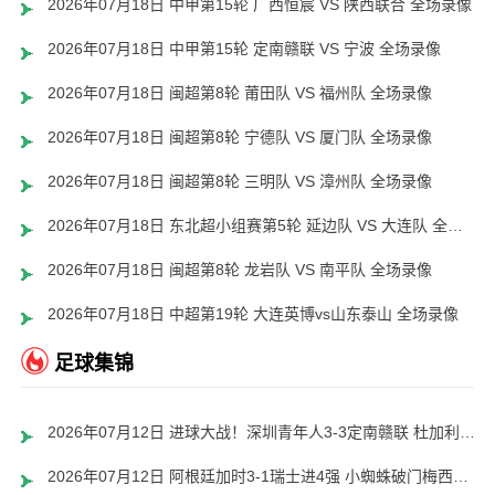
2026年07月18日 中甲第15轮 广西恒宸 VS 陕西联合 全场录像
2026年07月18日 中甲第15轮 定南赣联 VS 宁波 全场录像
2026年07月18日 闽超第8轮 莆田队 VS 福州队 全场录像
2026年07月18日 闽超第8轮 宁德队 VS 厦门队 全场录像
2026年07月18日 闽超第8轮 三明队 VS 漳州队 全场录像
2026年07月18日 东北超小组赛第5轮 延边队 VS 大连队 全场录像
2026年07月18日 闽超第8轮 龙岩队 VS 南平队 全场录像
2026年07月18日 中超第19轮 大连英博vs山东泰山 全场录像
足球集锦
2026年07月12日 进球大战！深圳青年人3-3定南赣联 杜加利奇头球双响埃里克斯两球
2026年07月12日 阿根廷加时3-1瑞士进4强 小蜘蛛破门梅西助攻麦卡恩博洛假摔染红