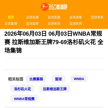
首页
足球直播
篮球直播
足球录像
篮球录像
足球集锦
篮球集锦
足球新闻
篮球新闻
2026年06月03日 06月03日WNBA常规
赛 拉斯维加斯王牌79-69洛杉矶火花 全
场集锦
发布时间：2026年06月03日 13:21
WNBA
相关标签
比赛集锦
篮球
洛杉矶火花
拉斯维加斯王牌
WNBA常规赛