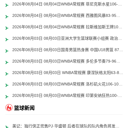
2026年08月04日 08月04日WNBA常规赛 菲尼克斯水星106-101芝加哥天空 全场集锦
2026年08月04日 08月04日WNBA常规赛 西雅图风暴83-95纽约自由人 全场集锦
2026年08月04日 08月04日WNBA常规赛 拉斯维加斯王牌109-87亚特兰大梦想 全场集锦
2026年08月03日 08月03日亚洲大学生篮球联赛小组赛 政治大学 83 - 71 上海交通大学 集锦
2026年08月03日 08月03日国青男篮热身赛 中国U18男篮 87 - 73 韩国东国大学 集锦
2026年08月03日 08月03日WNBA常规赛 多伦多节奏79-96金州女武神 全场集锦
2026年08月03日 08月03日 WNBA常规赛 康涅狄格太阳63-83达拉斯飞翼 全场集锦
2026年08月03日 08月03日WNBA常规赛 洛杉矶火花106-101波特兰火焰 全场集锦
2026年08月03日 08月03日WNBA常规赛 印第安纳狂热100-108明尼苏达山猫 全场集锦
篮球新闻
美记：独行侠正兜售PJ·华盛顿 后者在球队的队内角色将发生变化