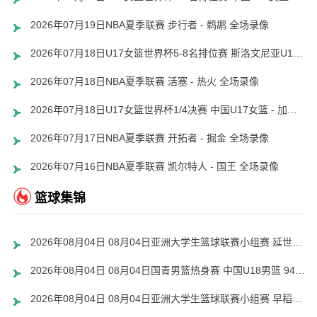
2026年07月19日NBA夏季联赛 步行者 - 鹈鹕 全场录像
2026年07月18日U17女篮世界杯5-8名排位赛 斯洛文尼亚U17女篮 - 中国U17女篮 全场录像
2026年07月18日NBA夏季联赛 活塞 - 热火 全场录像
2026年07月18日U17女篮世界杯1/4决赛 中国U17女篮 - 加拿大U17女篮 录像
2026年07月17日NBA夏季联赛 开拓者 - 掘金 全场录像
2026年07月16日NBA夏季联赛 凯尔特人 - 国王 全场录像
篮球集锦
2026年08月04日 08月04日亚洲大学生篮球联赛小组赛 延世大学 82 - 83 北京大学 集锦
2026年08月04日 08月04日国青男篮热身赛 中国U18男篮 94 - 85 加拿大大卫·安篮球学院 集锦
2026年08月04日 08月04日亚洲大学生篮球联赛小组赛 早稻田大学 71 - 86 清华大学 集锦