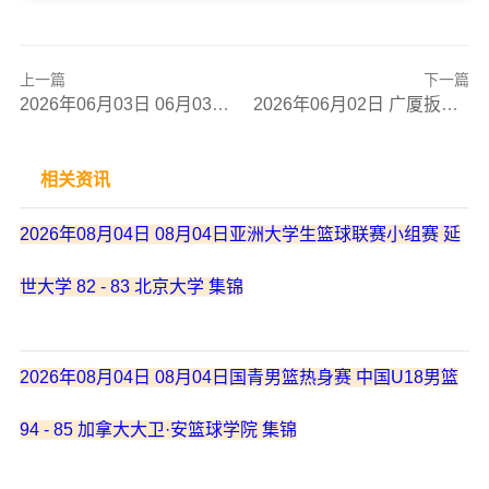
上一篇
下一篇
2026年06月03日 06月03日WNBA常规赛 康涅狄格太阳75-91亚特兰大梦想 全场集锦
2026年06月02日 广厦扳回一城1-3上海 胡金秋30+5 布朗27+8 古德温28+6+8
相关资讯
2026年08月04日 08月04日亚洲大学生篮球联赛小组赛 延
世大学 82 - 83 北京大学 集锦
2026年08月04日 08月04日国青男篮热身赛 中国U18男篮
94 - 85 加拿大大卫·安篮球学院 集锦