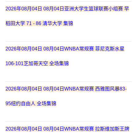
2026年08月04日 08月04日亚洲大学生篮球联赛小组赛 早
稻田大学 71 - 86 清华大学 集锦
2026年08月04日 08月04日WNBA常规赛 菲尼克斯水星
106-101芝加哥天空 全场集锦
2026年08月04日 08月04日WNBA常规赛 西雅图风暴83-
95纽约自由人 全场集锦
2026年08月04日 08月04日WNBA常规赛 拉斯维加斯王牌