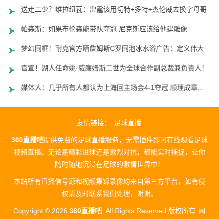
送走二少？维拉纽瓦：雷霆该用切特+多特+杰伦威去换字母哥
帕森斯：如果布伦森能带队夺冠 尼克斯应该给他建雕像
梦幻同框！耐克官方晒詹姆斯C罗同泡冰水浴广告：定义伟大
官宣！湖人任命姚·威廉姆斯二世为全球合作副总裁兼负责人！
媒体人：几乎所有人都认为上海回主场会4-1夺冠 顺理成章意料之中
友情链接：
足球直播
360直播吧
提供免费的足球直播服务，无需插件即可在线观看足球
视频直播。无论是精彩进球还是激烈对抗，都能实时捕捉，让你
随时随地沉浸在足球的激情世界中！
本站所有直播信号源和视频集锦录像均来自第三方平台，如有侵
权请及时联系我们处理，谢谢。
Copyright © 2026
360直播吧
. All Rights Reserved 版权所有
网