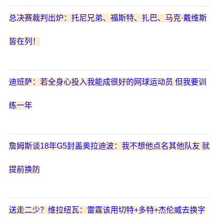
总决赛裁判出炉：托尼兄弟、福斯特、扎巴、马克·戴维斯
皆在列！
迪班萨：若全身心投入我能成很好的网球运动员 但我要训
练一年
詹姆斯谈18年G5封盖奥拉迪波：我不想他点名其他队友 就
提前换防
送走二少？维拉纽瓦：雷霆该用切特+多特+杰伦威去换字