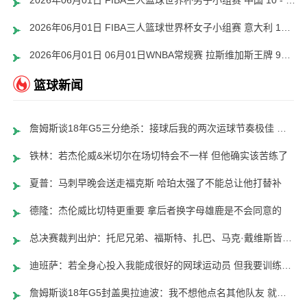
2026年06月01日 FIBA三人篮球世界杯男子小组赛 中国 10 - 22 荷兰 全场集锦
2026年06月01日 FIBA三人篮球世界杯女子小组赛 意大利 12 - 21 中国 集锦
2026年06月01日 06月01日WNBA常规赛 拉斯维加斯王牌 91 - 81 金州女武神 集锦
篮球新闻
詹姆斯谈18年G5三分绝杀：接球后我的两次运球节奏极佳 我就投了
铁林：若杰伦威&米切尔在场切特会不一样 但他确实该苦练了
夏普：马刺早晚会送走福克斯 哈珀太强了不能总让他打替补
德隆：杰伦威比切特更重要 拿后者换字母雄鹿是不会同意的
总决赛裁判出炉：托尼兄弟、福斯特、扎巴、马克·戴维斯皆在列！
迪班萨：若全身心投入我能成很好的网球运动员 但我要训练一年
詹姆斯谈18年G5封盖奥拉迪波：我不想他点名其他队友 就提前换防