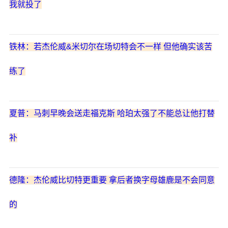
我就投了
铁林：若杰伦威&米切尔在场切特会不一样 但他确实该苦
练了
夏普：马刺早晚会送走福克斯 哈珀太强了不能总让他打替
补
德隆：杰伦威比切特更重要 拿后者换字母雄鹿是不会同意
的