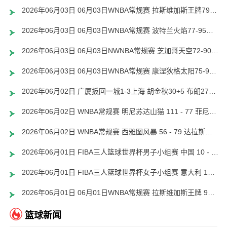
2026年06月03日 06月03日WNBA常规赛 拉斯维加斯王牌79-69洛杉矶火花 全场集锦
2026年06月03日 06月03日WNBA常规赛 波特兰火焰77-95金州女武神 全场集锦
2026年06月03日 06月03日NWNBA常规赛 芝加哥天空72-90华盛顿神秘人 全场集锦
2026年06月03日 06月03日WNBA常规赛 康涅狄格太阳75-91亚特兰大梦想 全场集锦
2026年06月02日 广厦扳回一城1-3上海 胡金秋30+5 布朗27+8 古德温28+6+8
2026年06月02日 WNBA常规赛 明尼苏达山猫 111 - 77 菲尼克斯水星 全场集锦
2026年06月02日 WNBA常规赛 西雅图风暴 56 - 79 达拉斯飞翼 全场集锦
2026年06月01日 FIBA三人篮球世界杯男子小组赛 中国 10 - 22 荷兰 全场集锦
2026年06月01日 FIBA三人篮球世界杯女子小组赛 意大利 12 - 21 中国 集锦
2026年06月01日 06月01日WNBA常规赛 拉斯维加斯王牌 91 - 81 金州女武神 集锦
篮球新闻