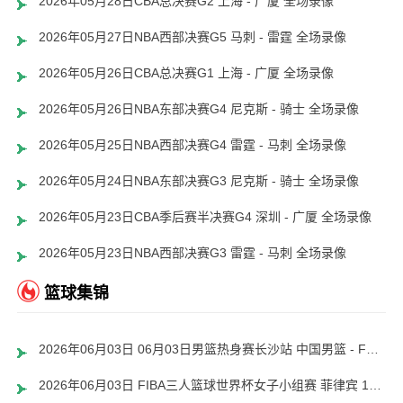
2026年05月28日CBA总决赛G2 上海 - 广厦 全场录像
2026年05月27日NBA西部决赛G5 马刺 - 雷霆 全场录像
2026年05月26日CBA总决赛G1 上海 - 广厦 全场录像
2026年05月26日NBA东部决赛G4 尼克斯 - 骑士 全场录像
2026年05月25日NBA西部决赛G4 雷霆 - 马刺 全场录像
2026年05月24日NBA东部决赛G3 尼克斯 - 骑士 全场录像
2026年05月23日CBA季后赛半决赛G4 深圳 - 广厦 全场录像
2026年05月23日NBA西部决赛G3 雷霆 - 马刺 全场录像
篮球集锦
2026年06月03日 06月03日男篮热身赛长沙站 中国男篮 - FMP拉德尼基 精彩镜头
2026年06月03日 FIBA三人篮球世界杯女子小组赛 菲律宾 12 - 20 中国 集锦