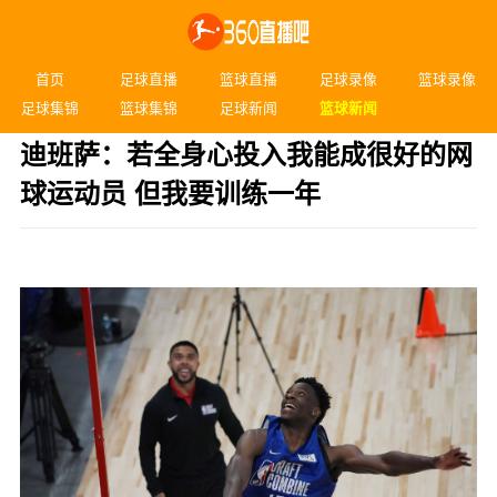
首页
足球直播
篮球直播
足球录像
篮球录像
足球集锦
篮球集锦
足球新闻
篮球新闻
迪班萨：若全身心投入我能成很好的网
球运动员 但我要训练一年
发布时间：2026年06月03日 21:49