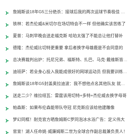
詹姆斯谈18年G5三分绝杀：接球后我的两次运球节奏极佳 我就投了
铁林：若杰伦威&米切尔在场切特会不一样 但他确实该苦练了
夏普：马刺早晚会送走福克斯 哈珀太强了不能总让他打替补
德隆：杰伦威比切特更重要 拿后者换字母雄鹿是不会同意的
总决赛裁判出炉：托尼兄弟、福斯特、扎巴、马克·戴维斯皆在列！
迪班萨：若全身心投入我能成很好的网球运动员 但我要训练一年
詹姆斯谈18年G5封盖奥拉迪波：我不想他点名其他队友 就提前换防
送走二少？维拉纽瓦：雷霆该用切特+多特+杰伦威去换字母哥
帕森斯：如果布伦森能带队夺冠 尼克斯应该给他建雕像
梦幻同框！耐克官方晒詹姆斯C罗同泡冰水浴广告：定义伟大
官宣！湖人任命姚·威廉姆斯二世为全球合作副总裁兼负责人！