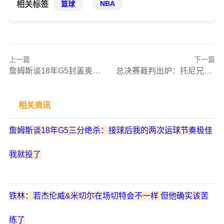
NBA
相关标签
篮球
上一篇
下一篇
詹姆斯谈18年G5封盖奥拉迪波：我不想他点名其他队友 就提前换防
总决赛裁判出炉：托尼兄弟、福斯特、扎巴、马克·戴维斯皆在列！
相关资讯
詹姆斯谈18年G5三分绝杀：接球后我的两次运球节奏极佳
我就投了
铁林：若杰伦威&米切尔在场切特会不一样 但他确实该苦
练了