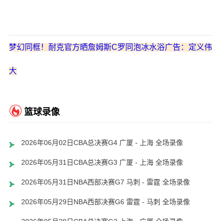
梦幻同框！耐克官方晒詹姆斯C罗同泡冰水浴广告：定义伟
大
篮球录像
2026年06月02日CBA总决赛G4 广厦 - 上海 全场录像
2026年05月31日CBA总决赛G3 广厦 - 上海 全场录像
2026年05月31日NBA西部决赛G7 马刺 - 雷霆 全场录像
2026年05月29日NBA西部决赛G6 雷霆 - 马刺 全场录像