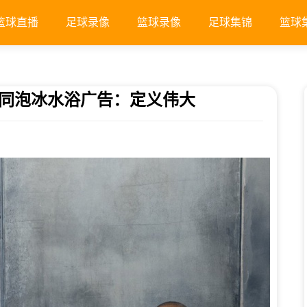
篮球直播
足球录像
篮球录像
足球集锦
篮球
罗同泡冰水浴广告：定义伟大