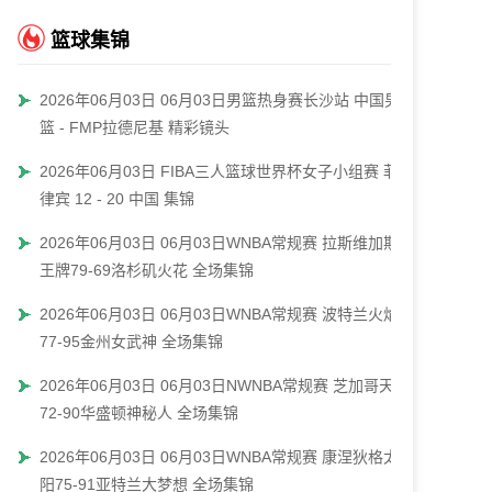
篮球集锦
2026年06月03日 06月03日男篮热身赛长沙站 中国男
篮 - FMP拉德尼基 精彩镜头
2026年06月03日 FIBA三人篮球世界杯女子小组赛 菲
律宾 12 - 20 中国 集锦
2026年06月03日 06月03日WNBA常规赛 拉斯维加斯
王牌79-69洛杉矶火花 全场集锦
2026年06月03日 06月03日WNBA常规赛 波特兰火焰
77-95金州女武神 全场集锦
2026年06月03日 06月03日NWNBA常规赛 芝加哥天空
72-90华盛顿神秘人 全场集锦
2026年06月03日 06月03日WNBA常规赛 康涅狄格太
阳75-91亚特兰大梦想 全场集锦