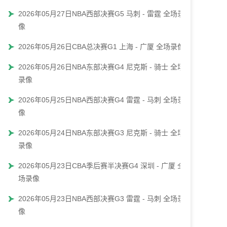
2026年05月27日NBA西部决赛G5 马刺 - 雷霆 全场录
像
2026年05月26日CBA总决赛G1 上海 - 广厦 全场录像
2026年05月26日NBA东部决赛G4 尼克斯 - 骑士 全场
录像
2026年05月25日NBA西部决赛G4 雷霆 - 马刺 全场录
像
2026年05月24日NBA东部决赛G3 尼克斯 - 骑士 全场
录像
2026年05月23日CBA季后赛半决赛G4 深圳 - 广厦 全
场录像
2026年05月23日NBA西部决赛G3 雷霆 - 马刺 全场录
像