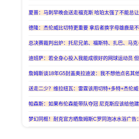
夏普：马刺早晚会送走福克斯 哈珀太强了不能总
德隆：杰伦威比切特更重要 拿后者换字母雄鹿是
总决赛裁判出炉：托尼兄弟、福斯特、扎巴、马克
迪班萨：若全身心投入我能成很好的网球运动员 
詹姆斯谈18年G5封盖奥拉迪波：我不想他点名其
送走二少？维拉纽瓦：雷霆该用切特+多特+杰伦
帕森斯：如果布伦森能带队夺冠 尼克斯应该给他
梦幻同框！耐克官方晒詹姆斯C罗同泡冰水浴广告