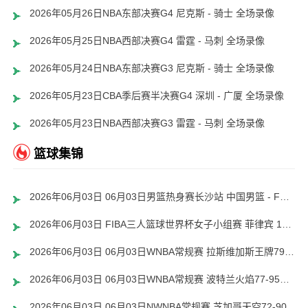
2026年05月26日NBA东部决赛G4 尼克斯 - 骑士 全场录像
2026年05月25日NBA西部决赛G4 雷霆 - 马刺 全场录像
2026年05月24日NBA东部决赛G3 尼克斯 - 骑士 全场录像
2026年05月23日CBA季后赛半决赛G4 深圳 - 广厦 全场录像
2026年05月23日NBA西部决赛G3 雷霆 - 马刺 全场录像
篮球集锦
2026年06月03日 06月03日男篮热身赛长沙站 中国男篮 - FMP拉德尼基 精彩镜头
2026年06月03日 FIBA三人篮球世界杯女子小组赛 菲律宾 12 - 20 中国 集锦
2026年06月03日 06月03日WNBA常规赛 拉斯维加斯王牌79-69洛杉矶火花 全场集锦
2026年06月03日 06月03日WNBA常规赛 波特兰火焰77-95金州女武神 全场集锦
2026年06月03日 06月03日NWNBA常规赛 芝加哥天空72-90华盛顿神秘人 全场集锦