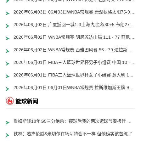
2026年06月03日 06月03日WNBA常规赛 康涅狄格太阳75-91亚特兰大梦想 全场集锦
2026年06月02日 广厦扳回一城1-3上海 胡金秋30+5 布朗27+8 古德温28+6+8
2026年06月02日 WNBA常规赛 明尼苏达山猫 111 - 77 菲尼克斯水星 全场集锦
2026年06月02日 WNBA常规赛 西雅图风暴 56 - 79 达拉斯飞翼 全场集锦
2026年06月01日 FIBA三人篮球世界杯男子小组赛 中国 10 - 22 荷兰 全场集锦
2026年06月01日 FIBA三人篮球世界杯女子小组赛 意大利 12 - 21 中国 集锦
2026年06月01日 06月01日WNBA常规赛 拉斯维加斯王牌 91 - 81 金州女武神 集锦
篮球新闻
詹姆斯谈18年G5三分绝杀：接球后我的两次运球节奏极佳 我就投了
铁林：若杰伦威&米切尔在场切特会不一样 但他确实该苦练了