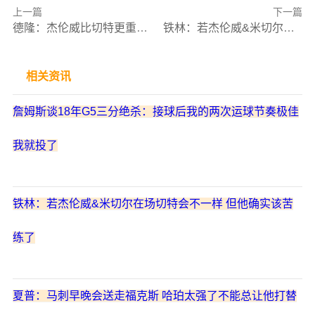
上一篇
下一篇
德隆：杰伦威比切特更重要 拿后者换字母雄鹿是不会同意的
铁林：若杰伦威&米切尔在场切特会不一样 但他确实该苦练了
相关资讯
詹姆斯谈18年G5三分绝杀：接球后我的两次运球节奏极佳
我就投了
铁林：若杰伦威&米切尔在场切特会不一样 但他确实该苦
练了
夏普：马刺早晚会送走福克斯 哈珀太强了不能总让他打替