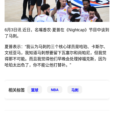
6月3日讯 近日，名嘴香农·夏普在《Nightcap》节目中谈到
了马刺。
夏普表示：“我认为马刺的三个核心球员是哈珀、卡斯尔、
文班亚马，我知道马刺想要留下瓦塞尔和尚帕尼，但我觉
得那不可能。而且我觉得他们早晚会处理掉福克斯，因为
哈珀太出色了，你不能让他打替补。”
NBA
相关标签
篮球
马刺